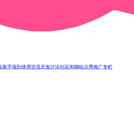
议
新手报到
使用交流
开发讨论
社区闲聊
站点秀
推广专栏