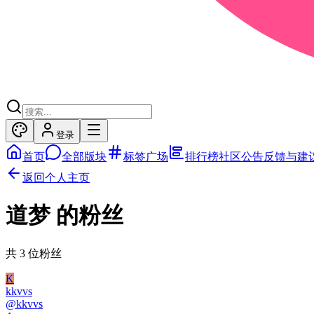
登录
首页
全部版块
标签广场
排行榜
社区公告
反馈与建
返回个人主页
道梦
的粉丝
共
3
位粉丝
K
kkvvs
@
kkvvs