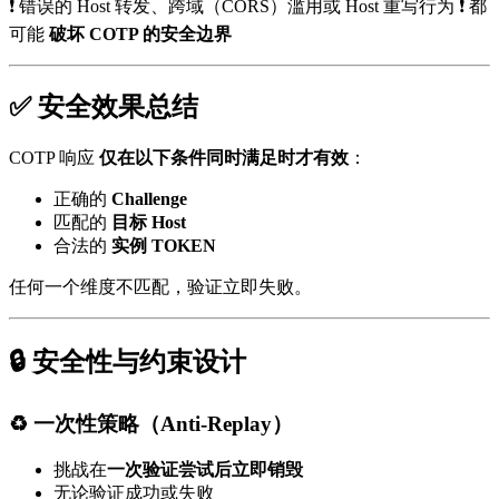
❗ 错误的 Host 转发、跨域（CORS）滥用或 Host 重写行为 ❗ 都
可能
破坏 COTP 的安全边界
✅ 安全效果总结
COTP 响应
仅在以下条件同时满足时才有效
：
正确的
Challenge
匹配的
目标 Host
合法的
实例 TOKEN
任何一个维度不匹配，验证立即失败。
🔒 安全性与约束设计
♻️ 一次性策略（Anti-Replay）
挑战在
一次验证尝试后立即销毁
无论验证成功或失败