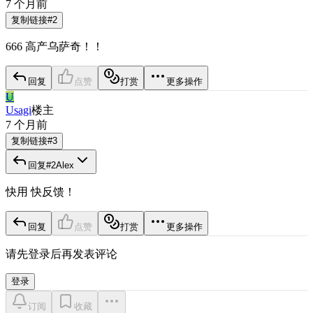
7 个月前
复制链接
#
2
666 高产乌萨奇！！
回复
点赞
打赏
更多操作
U
Usagi
楼主
7 个月前
复制链接
#
3
回复
#
2
Alex
快用 快反馈！
回复
点赞
打赏
更多操作
请先登录后再发表评论
登录
订阅
收藏