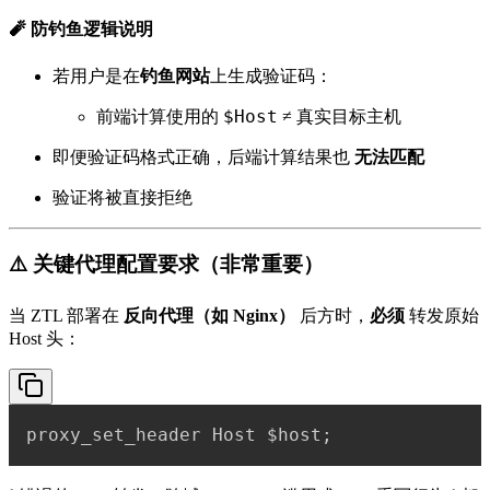
🧨 防钓鱼逻辑说明
若用户是在
钓鱼网站
上生成验证码：
$Host
前端计算使用的
≠ 真实目标主机
即便验证码格式正确，后端计算结果也
无法匹配
验证将被直接拒绝
⚠️ 关键代理配置要求（非常重要）
当 ZTL 部署在
反向代理（如 Nginx）
后方时，
必须
转发原始
Host 头：