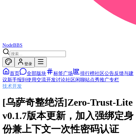
NodeBBS
登录
首页
全部版块
标签广场
排行榜
社区公告
反馈与建
议
新手报到
使用交流
开发讨论
社区闲聊
站点秀
推广专栏
技术开发
[乌萨奇整绝活]Zero-Trust-Lite
v0.1.7版本更新，加入强绑定身
份兼上下文一次性密码认证