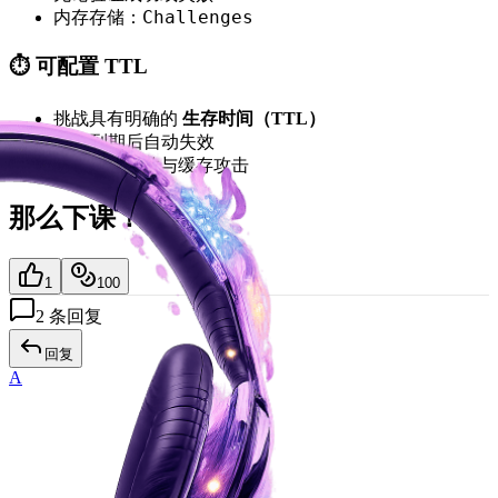
Challenges
内存存储：
⏱️ 可配置 TTL
挑战具有明确的
生存时间（TTL）
TTL 到期后自动失效
防止延迟重放与缓存攻击
那么下课！
1
100
2
条回复
回复
A