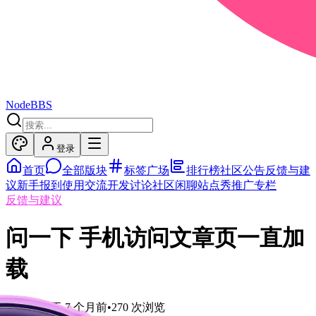
NodeBBS
登录
首页
全部版块
标签广场
排行榜
社区公告
反馈与建
议
新手报到
使用交流
开发讨论
社区闲聊
站点秀
推广专栏
反馈与建议
问一下 手机访问文章页一直加
载
大鱼
发布于
7 个月前
•
270
次浏览