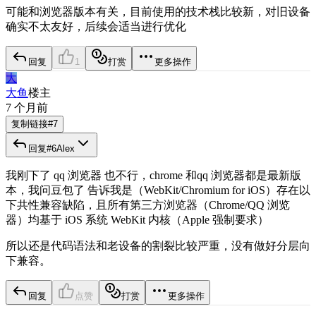
可能和浏览器版本有关，目前使用的技术栈比较新，对旧设备
确实不太友好，后续会适当进行优化
回复
1
打赏
更多操作
大
大鱼
楼主
7 个月前
复制链接
#
7
回复
#
6
Alex
我刚下了 qq 浏览器 也不行，chrome 和qq 浏览器都是最新版
本，我问豆包了 告诉我是（WebKit/Chromium for iOS）存在以
下共性兼容缺陷，且所有第三方浏览器（Chrome/QQ 浏览
器）均基于 iOS 系统 WebKit 内核（Apple 强制要求）
所以还是代码语法和老设备的割裂比较严重，没有做好分层向
下兼容。
回复
点赞
打赏
更多操作