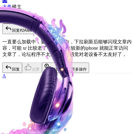
大
大鱼
楼主
7 个月前
复制链接
#
5
回复
#
2
Alex
一直要么加载中，要么就是空白，下拉刷新后能够闪现文章内
容，可能 xr 比较老了，我换成比较新的iphone 就能正常访问
文章了，论坛程序不太兼容吧，感觉对老设备不太友好了，
回复
点赞
打赏
更多操作
A