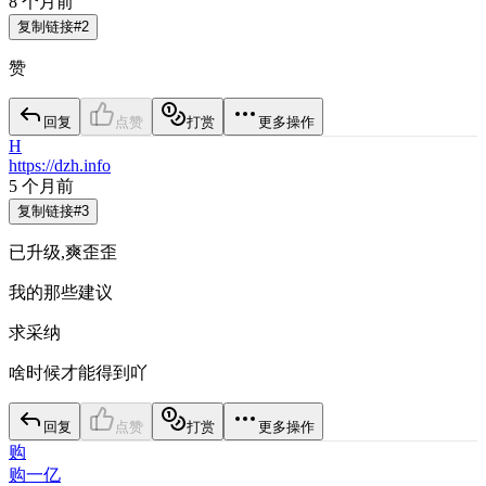
8 个月前
复制链接
#
2
赞
回复
点赞
打赏
更多操作
H
https://dzh.info
5 个月前
复制链接
#
3
已升级,爽歪歪
我的那些建议
求采纳
啥时候才能得到吖
回复
点赞
打赏
更多操作
购
购一亿