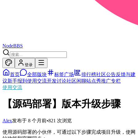
NodeBBS
登录
首页
全部版块
标签广场
排行榜
社区公告
反馈与建
议
新手报到
使用交流
开发讨论
社区闲聊
站点秀
推广专栏
使用交流
【源码部署】版本升级步骤
Alex
发布于
8 个月前
•
821
次浏览
使用源码部署的小伙伴，可通过以下步骤完成项目升级，使网