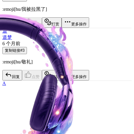
:emoji[
hu/我被拉黑了
]
回复
点赞
打赏
更多操作
道
道梦
6 个月前
复制链接
#
3
:emoji[
hu/敬礼
]
回复
点赞
打赏
更多操作
A