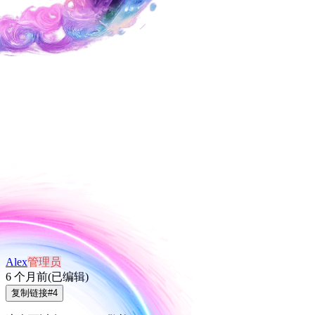
Alex
管理员
6 个月前
(已编辑)
复制链接
#
4