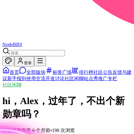
NodeBBS
登录
首页
全部版块
标签广场
排行榜
社区公告
反馈与建
议
新手报到
使用交流
开发讨论
社区闲聊
站点秀
推广专栏
社区闲聊
hi，Alex，过年了，不出个新
勋章吗？
不错哦
发布于
6 个月前
•
198
次浏览