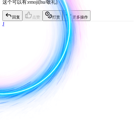
这个可以有
:emoji[
hu/敬礼
]
回复
点赞
打赏
更多操作
J