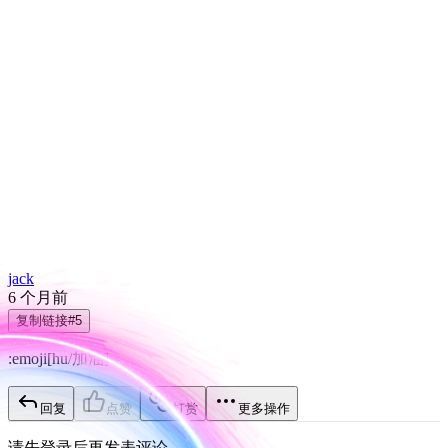
jack
6 个月前
复制链接
#
5
:emoji[
hu/加油
]
回复
点赞
打赏
更多操作
请先登录后再发表评论