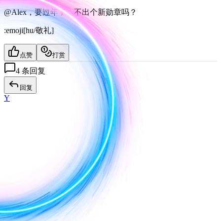
@Alex，要过年了，不出个新勋章吗？
:emoji[
hu/敬礼
]
点赞
打赏
4
条回复
回复
Y