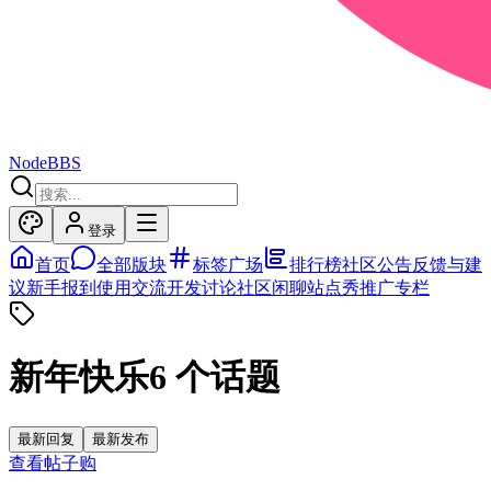
NodeBBS
登录
首页
全部版块
标签广场
排行榜
社区公告
反馈与建
议
新手报到
使用交流
开发讨论
社区闲聊
站点秀
推广专栏
新年快乐
6
个话题
最新回复
最新发布
查看帖子
购