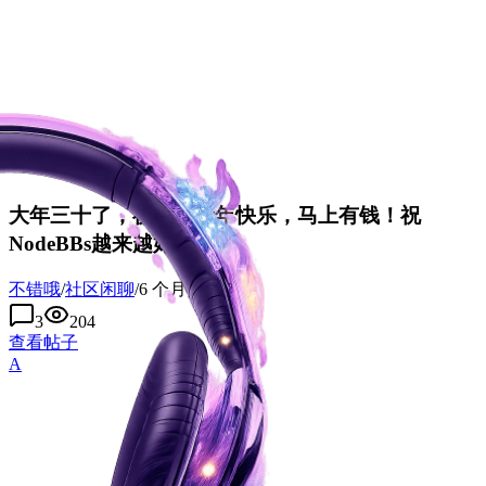
大年三十了，祝大家新年快乐，马上有钱！祝
NodeBBs越来越好！
不错哦
/
社区闲聊
/
6 个月前
3
204
查看帖子
A