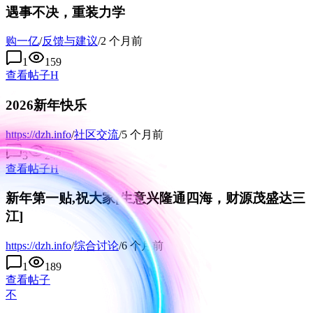
遇事不决，重装力学
购一亿
/
反馈与建议
/
2 个月前
1
159
查看帖子
H
2026新年快乐
https://dzh.info
/
社区交流
/
5 个月前
3
243
查看帖子
H
新年第一贴,祝大家[生意兴隆通四海，财源茂盛达三
江]
https://dzh.info
/
综合讨论
/
6 个月前
1
189
查看帖子
不