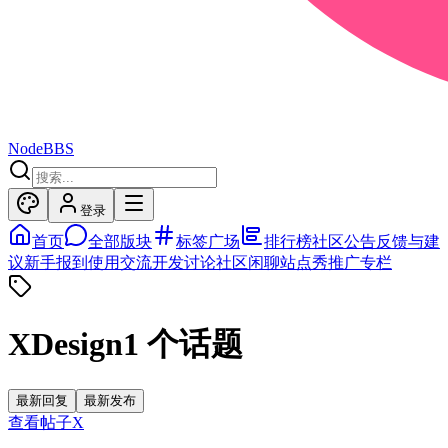
NodeBBS
登录
首页
全部版块
标签广场
排行榜
社区公告
反馈与建
议
新手报到
使用交流
开发讨论
社区闲聊
站点秀
推广专栏
XDesign
1
个话题
最新回复
最新发布
查看帖子
X