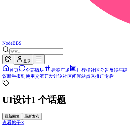
NodeBBS
登录
首页
全部版块
标签广场
排行榜
社区公告
反馈与建
议
新手报到
使用交流
开发讨论
社区闲聊
站点秀
推广专栏
UI设计
1
个话题
最新回复
最新发布
查看帖子
X