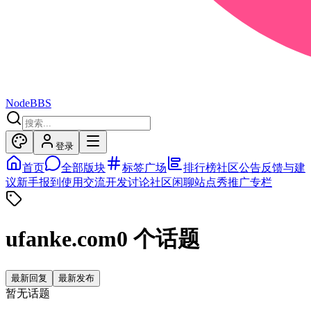
NodeBBS
登录
首页
全部版块
标签广场
排行榜
社区公告
反馈与建
议
新手报到
使用交流
开发讨论
社区闲聊
站点秀
推广专栏
ufanke.com
0
个话题
最新回复
最新发布
暂无话题