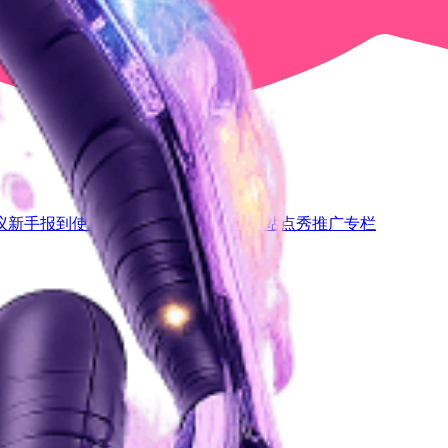
议
新手报到
使用交流
开发讨论
社区闲聊
站点秀
推广专栏