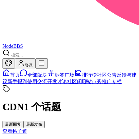
NodeBBS
登录
首页
全部版块
标签广场
排行榜
社区公告
反馈与建
议
新手报到
使用交流
开发讨论
社区闲聊
站点秀
推广专栏
CDN
1
个话题
最新回复
最新发布
查看帖子
道