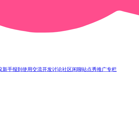
议
新手报到
使用交流
开发讨论
社区闲聊
站点秀
推广专栏