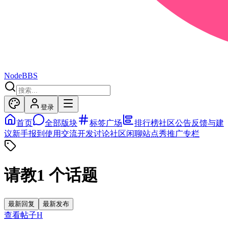
NodeBBS
登录
首页
全部版块
标签广场
排行榜
社区公告
反馈与建
议
新手报到
使用交流
开发讨论
社区闲聊
站点秀
推广专栏
请教
1
个话题
最新回复
最新发布
查看帖子
H