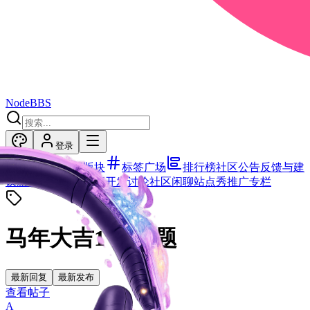
NodeBBS
登录
首页
全部版块
标签广场
排行榜
社区公告
反馈与建
议
新手报到
使用交流
开发讨论
社区闲聊
站点秀
推广专栏
马年大吉
1
个话题
最新回复
最新发布
查看帖子
A