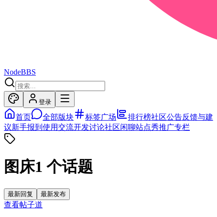
NodeBBS
登录
首页
全部版块
标签广场
排行榜
社区公告
反馈与建
议
新手报到
使用交流
开发讨论
社区闲聊
站点秀
推广专栏
图床
1
个话题
最新回复
最新发布
查看帖子
道