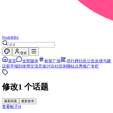
NodeBBS
登录
首页
全部版块
标签广场
排行榜
社区公告
反馈与建
议
新手报到
使用交流
开发讨论
社区闲聊
站点秀
推广专栏
修改
1
个话题
最新回复
最新发布
查看帖子
H