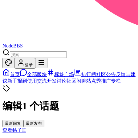
NodeBBS
登录
首页
全部版块
标签广场
排行榜
社区公告
反馈与建
议
新手报到
使用交流
开发讨论
社区闲聊
站点秀
推广专栏
编辑
1
个话题
最新回复
最新发布
查看帖子
H