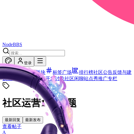
NodeBBS
登录
首页
全部版块
标签广场
排行榜
社区公告
反馈与建
议
新手报到
使用交流
开发讨论
社区闲聊
站点秀
推广专栏
社区运营
1
个话题
最新回复
最新发布
查看帖子
A