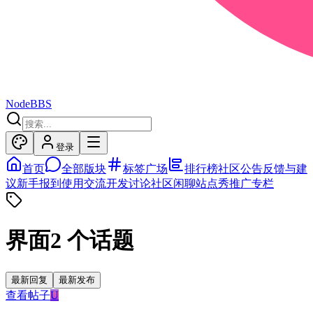
NodeBBS
登录
首页
全部版块
标签广场
排行榜
社区公告
反馈与建
议
新手报到
使用交流
开发讨论
社区闲聊
站点秀
推广专栏
界面
2
个话题
最新回复
最新发布
查看帖子
U