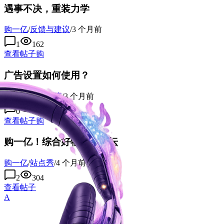
遇事不决，重装力学
购一亿
/
反馈与建议
/
3 个月前
1
162
查看帖子
购
广告设置如何使用？
购一亿
/
使用交流
/
3 个月前
0
156
查看帖子
购
购一亿！综合好物推荐论坛
购一亿
/
站点秀
/
4 个月前
2
304
查看帖子
A