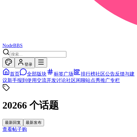
NodeBBS
登录
首页
全部版块
标签广场
排行榜
社区公告
反馈与建
议
新手报到
使用交流
开发讨论
社区闲聊
站点秀
推广专栏
2026
6
个话题
最新回复
最新发布
查看帖子
购