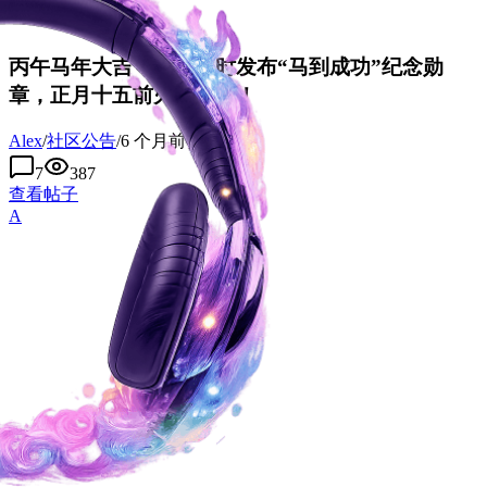
丙午马年大吉！论坛限时发布“马到成功”纪念勋
章，正月十五前火热开售！
Alex
/
社区公告
/
6 个月前
7
387
查看帖子
A