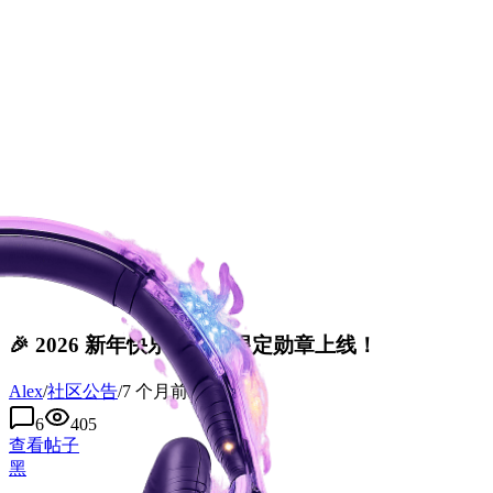
🎉 2026 新年快乐｜新年限定勋章上线！
Alex
/
社区公告
/
7 个月前
6
405
查看帖子
黑